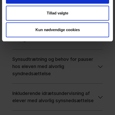
Når eleven har en alvorlig
synsnedsættelse
Tillad valgte
Kun nødvendige cookies
Fokus på positive erfaringer i
læringsfællesskabet
Synsudtrætning og behov for pauser
hos eleven med alvorlig
syndnedsættelse
Inkluderende idrætsundervisning af
elever med alvorlig synsnedsættelse