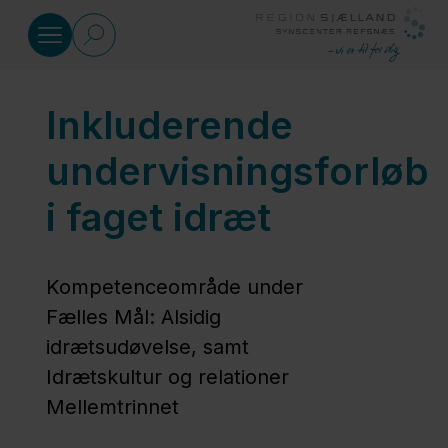
Gå til indhold
Inkluderende
Læring i øjenhøjde
undervisningsforløb
Dansk
i faget idræt
punktskrift
Kompetenceområde under
Dansk
Fælles Mål: Alsidig
synsnedsættelse
idrætsudøvelse, samt
Idrætskultur og relationer
Matematik
Mellemtrinnet