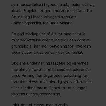
Region
synsnedsættelse i fagene dansk, matematik og
Sjælland
idræt. Projektet er gennemført med støtte fra
Børne- og Undervisningsministeriets
Om
udlodningsmidler for undervisning.
os
En god modtagelse af elever med alvorlig
Job
synsnedsættelse eller blindhed i den danske
Nyheder
grundskole, har stor betydning for, hvordan
og
disse elever trives og udvikler sig fagligt.
info
Skolens undervisning i fagene og lærernes
Kontakt
muligheder for at tilrettelægge inkluderende
undervisning, har afgørende betydning for,
hvordan elever med alvorlig synsnedsættelse
eller blindhed har mulighed for at deltage i
skolens almenundervisning.
Inklusion af elever med alvorlig