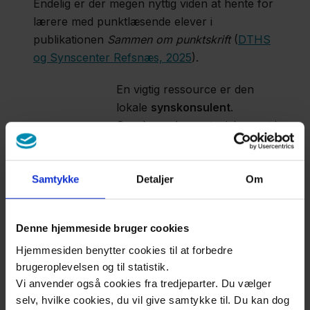
Endelig er der megen nyttig viden at hente for
lærere med punktlæsende elever i
publikationen
Sammen om punktskrift
(
DTHS
og Synscenter Refsnæs, 2025
).
En vigtig ressource er den
lokale
synskonsulent
.
Synskonsulen er typisk ansat i
et kommunikationscenter eller
en synsrådgivning, der er en
kommunal eller regional
Samtykke
Detaljer
Om
institution, som udbyder højt
specialiseret specialrådgivning
Denne hjemmeside bruger cookies
målrettet mennesker med
Hjemmesiden benytter cookies til at forbedre
synsnedsættelse. Kommunen
brugeroplevelsen og til statistik.
indgår kontrakter med en
Vi anvender også cookies fra tredjeparter. Du vælger
synsrådgivning eller et
selv, hvilke cookies, du vil give samtykke til. Du kan dog
kommunikationscenter om