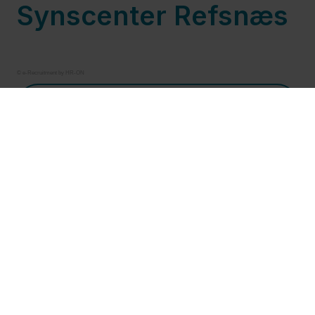
Synscenter Refsnæs
© e-Recruitment by HR-ON
Ledige stillinger
Nyheder
4. februar 2026
Nyt afsnit i podcastserien, Et øjeblik –