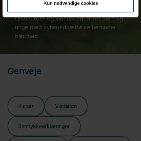
Kun nødvendige cookies
Det nationale specialpædagogiske
ressource- og videnscenter for børn og
unge med synsnedsættelse herunder
blindhed
Genveje
Kurser
Visitation
Samtykkeerklæringer