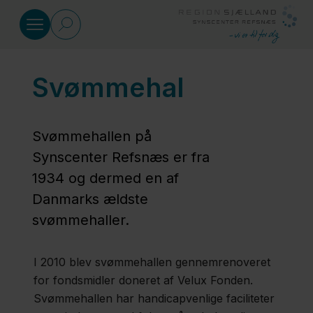
Gå til indhold
Svømmehal
Specialrådgivning
Kurser
Svømmehallen på
Synscenter Refsnæs er fra
1934 og dermed en af
Materialer
Danmarks ældste
svømmehaller.
Viden
og
I 2010 blev svømmehallen gennemrenoveret
udvikling
for fondsmidler doneret af Velux Fonden.
Svømmehallen har handicapvenlige faciliteter