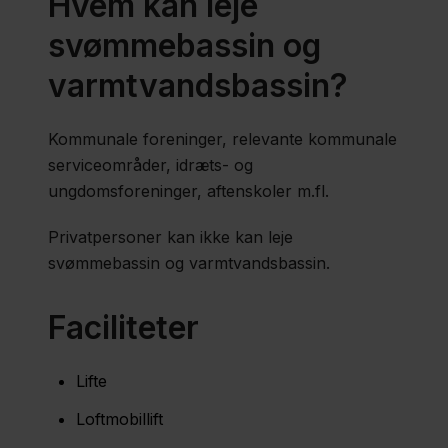
Hvem kan leje
Nyheder
og
svømmebassin og
info
varmtvandsbassin?
Kontakt
Kommunale foreninger, relevante kommunale
serviceområder, idræts- og
ungdomsforeninger, aftenskoler m.fl.
Privatpersoner kan ikke kan leje
svømmebassin og varmtvandsbassin.
Faciliteter
Lifte
Loftmobillift