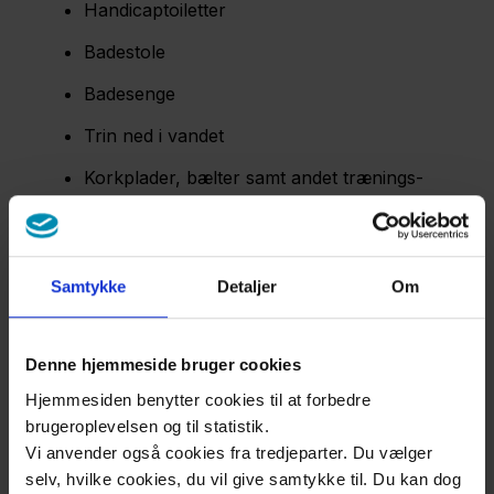
Handicaptoiletter
Badestole
Badesenge
Trin ned i vandet
Korkplader, bælter samt andet trænings-
og legeudstyr
Omklædningsrum til hhv. damer, herrer og
personale
Samtykke
Detaljer
Om
Afmærkede fliser i omklædningsrum,
svømmehal og rum med
Denne hjemmeside bruger cookies
varmtvandsbassin
Hjemmesiden benytter cookies til at forbedre
brugeroplevelsen og til statistik.
Vi anvender også cookies fra tredjeparter. Du vælger
Svømmehallen er lukket i 2026 pga.
selv, hvilke cookies, du vil give samtykke til. Du kan dog