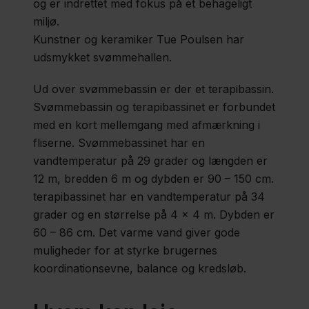
og er indrettet med fokus på et behageligt
Skole og
miljø.
uddannelse
Kunstner og keramiker Tue Poulsen har
udsmykket svømmehallen.
Botilbud
Ud over svømmebassin er der et terapibassin.
Svømmebassin og terapibassinet er forbundet
med en kort mellemgang med afmærkning i
Visitation
fliserne. Svømmebassinet har en
vandtemperatur på 29 grader og længden er
12 m, bredden 6 m og dybden er 90 – 150 cm.
Region
terapibassinet har en vandtemperatur på 34
Sjælland
grader og en størrelse på 4 x 4 m. Dybden er
60 – 86 cm. Det varme vand giver gode
Om
muligheder for at styrke brugernes
os
koordinationsevne, balance og kredsløb.
Job