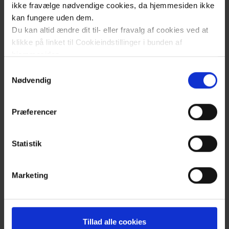
renovering. Læs mere om at
Region
ikke fravælge nødvendige cookies, da hjemmesiden ikke
Sjællands regionsråd har godkendt
kan fungere uden dem.
renovering af svømmehallen på Synscenter
Du kan altid ændre dit til- eller fravalg af cookies ved at
klikke på linket til Cookieindstillinger i bunden af
Refsnæs - Synscenter Refsnæs
.
hjemmesiden.
Vi glæder os til forhåbentligt at kunne åbne
en nyrenoveret svømmehal i begyndelsen af
Samtykkevalg
Læs mere om brugen af cookies på vores hjemmeside
Nødvendig
2027.
ved at klikke ’Vis detaljer’.
Læs mere om vores behandling af personoplysninger
Præferencer
her
.
Kontakt
Statistik
Marketing
Tillad alle cookies