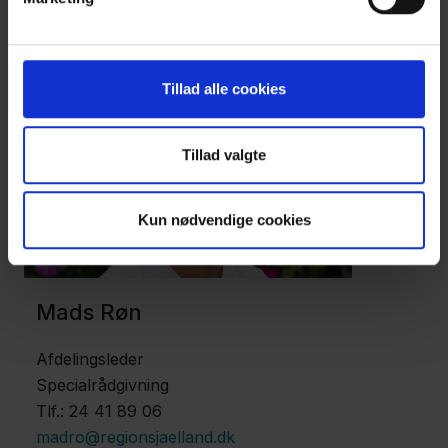
Kontakt
Tillad alle cookies
Tillad valgte
Kun nødvendige cookies
Mads Røn
Afdelingsleder
Specialrådgivning
Tlf.: 24 41 89 06
madro@regionsjaelland.dk