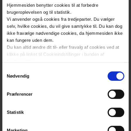
Hjemmesiden benytter cookies til at forbedre
dette for at imødekomme, at
brugeroplevelsen og til statistik.
synskonsulenterne ikke skal bruge unødig tid,
Vi anvender også cookies fra tredjeparter. Du vælger
hvis eleven/forældrene alligevel ikke tilmelder
selv, hvilke cookies, du vil give samtykke til. Du kan dog
eleven til forløbet. Efter visitation modtager
ikke fravælge nødvendige cookies, da hjemmesiden ikke
forældrene link til tilmeldingsskema og
kan fungere uden dem.
samtykkeerklæring, der skal udfyldes.
Du kan altid ændre dit til- eller fravalg af cookies ved at
klikke på linket til Cookieindstillinger i bunden af
Som VISO KaS leverandør kommer vi i alle
hjemmesiden.
landets kommuner, hvor vi samarbejder med
Samtykkevalg
den lokale synskonsulent. Vi anbefaler derfor,
Læs mere om brugen af cookies på vores hjemmeside
Nødvendig
at al henvendelse sker i et samarbejde mellem
ved at klikke ’Vis detaljer’.
familien, synskonsulenten og øvrige
Læs mere om vores behandling af personoplysninger
Præferencer
fagprofessionelle, der skal følge op på
her
.
rådgivningen.
Statistik
Du er altid velkommen til at ringe, hvis du har
spørgsmål om visitation til specialrådgivning
Marketing