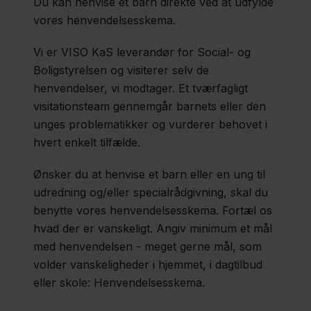
Specialrådgivning
Du kan henvise et barn direkte ved at udfylde
vores henvendelsesskema.
Vi er VISO KaS leverandør for Social- og
Region
Boligstyrelsen og visiterer selv de
Sjælland
henvendelser, vi modtager. Et tværfagligt
visitationsteam gennemgår barnets eller den
Om
unges problematikker og vurderer behovet i
os
hvert enkelt tilfælde.
Job
Ønsker du at henvise et barn eller en ung til
Nyheder
udredning og/eller specialrådgivning, skal du
og
benytte vores henvendelsesskema. Fortæl os
info
hvad der er vanskeligt. Angiv minimum et mål
med henvendelsen - meget gerne mål, som
Kontakt
volder vanskeligheder i hjemmet, i dagtilbud
eller skole: Henvendelsesskema.