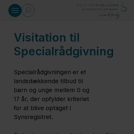
Gå til indhold
Visitation til
Visitation
Specialrådgivning
Visitation
til skole
Specialrådgivningen er et
landsdækkende tilbud til
Visitation
børn og unge mellem 0 og
til
17 år, der opfylder kriteriet
botilbud
for at blive optaget i
Synsregistret.
Visitation til