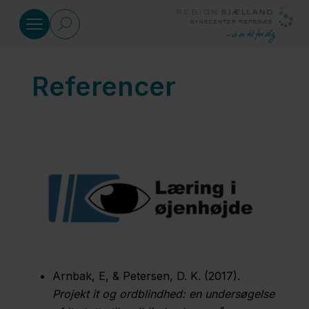
Gå til indhold
Referencer
Læring i øjenhøjde
Dansk
punktskrift
Dansk
synsnedsættelse
Matematik
Arnbak, E, & Petersen, D. K. (2017).
Projekt it og ordblindhed: en undersøgelse