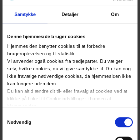
i-skolen/temadage-og-
temauger/sundhedsundervisning/
Samtykke
Detaljer
Om
FN. (2009).
Konvention om rettigheder for
personer med handicap
. Lokaliseret 19.
Denne hjemmeside bruger cookies
juni 2025 på
Hjemmesiden benytter cookies til at forbedre
https://www.sm.dk/Media/6383805889657
brugeroplevelsen og til statistik.
86998/handicapkonventionen2017_UA.pdf
Vi anvender også cookies fra tredjeparter. Du vælger
selv, hvilke cookies, du vil give samtykke til. Du kan dog
Hansen, T. I. (2010).
Læremiddelanalyse –
ikke fravælge nødvendige cookies, da hjemmesiden ikke
multimodalitet som analysekategori
.
kan fungere uden dem.
Tidsskriftet Viden om Læsning, (7), 1-5.
Du kan altid ændre dit til- eller fravalg af cookies ved at
Juul, E. (2024).
Den dynamiske
klikke på linket til Cookieindstillinger i bunden af
boldspiltrappe
. Dansk Skoleidræt.
hjemmesiden.
Lokaliseret 25. juni 2025 på
Samtykkevalg
Læs mere om brugen af cookies på vores hjemmeside
https://skoleidraet.dk/wp-
Nødvendig
ved at klikke ’Vis detaljer’.
content/uploads/2024/02/Den-
Læs mere om vores behandling af personoplysninger
dynamiske-boldspilstrappe-fra-