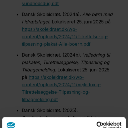
sundhedsdug.pdf
Dansk Skoleidræt. (2024a).
Alle børn med
i idrætsfaget
. Lokaliseret 25. juni 2025 på
https://skoleidraet.dk/wp-
content/uploads/2024/11/Tilrettelse-og-
tilpasning-plakat-Alle-boern.pdf
Dansk Skoleidræt. (2024b).
Vejledning til
plakaten, Tilrettelæggelse, Tilpasning og
Tilbagemelding
. Lokaliseret 25. juni 2025
på
https://skoleidraet.dk/wp-
content/uploads/2024/11/Vejledning-
Tilrettelaeggelse-Tilpasning-og-
tilbagmelding.pdf
Dansk Skoleidræt. (2025).
Sundhedsstjernen
. Lokaliseret 24. juni
2025 på
https://skoleidraet.dk/bevaegelse-