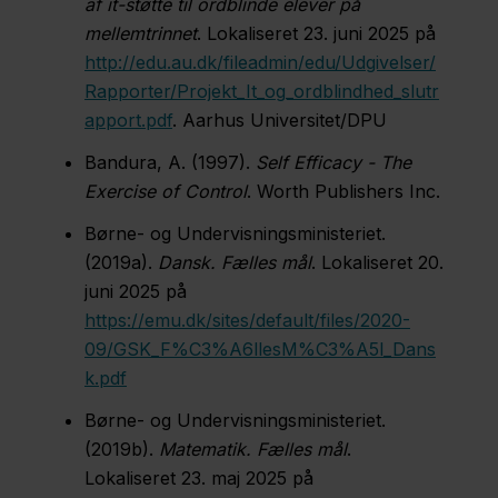
af it-støtte til ordblinde elever på
Idræt
mellemtrinnet
. Lokaliseret 23. juni 2025 på
http://edu.au.dk/fileadmin/edu/Udgivelser/
Rapporter/Projekt_It_og_ordblindhed_slutr
Referencer
apport.pdf
. Aarhus Universitet/DPU
Bandura, A. (1997).
Self Efficacy - The
Produktillustrationer
Exercise of Control
. Worth Publishers Inc.
Børne- og Undervisningsministeriet.
Metodebeskrivelse
(2019a).
Dansk. Fælles mål
. Lokaliseret 20.
juni 2025 på
https://emu.dk/sites/default/files/2020-
Forbehold
09/GSK_F%C3%A6llesM%C3%A5l_Dans
k.pdf
Bidragsydere
Børne- og Undervisningsministeriet.
(2019b).
Matematik. Fælles mål
.
Lokaliseret 23. maj 2025 på