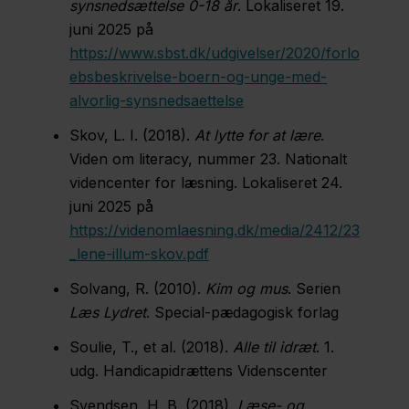
synsnedsættelse 0-18 år
. Lokaliseret 19.
juni 2025 på
https://www.sbst.dk/udgivelser/2020/forlo
ebsbeskrivelse-boern-og-unge-med-
alvorlig-synsnedsaettelse
Skov, L. I. (2018).
At lytte for at lære
.
Viden om literacy, nummer 23. Nationalt
videncenter for læsning. Lokaliseret 24.
juni 2025 på
https://videnomlaesning.dk/media/2412/23
_lene-illum-skov.pdf
Solvang, R. (2010).
Kim og mus
. Serien
Læs Lydret
. Special-pædagogisk forlag
Soulie, T., et al. (2018).
Alle til idræt
. 1.
udg. Handicapidrættens Videnscenter
Svendsen, H. B. (2018).
Læse- og