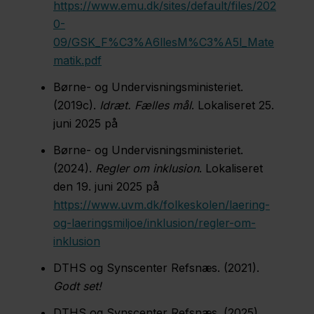
Region
https://www.emu.dk/sites/default/files/202
Sjælland
0-
09/GSK_F%C3%A6llesM%C3%A5l_Mate
Om
matik.pdf
os
Børne- og Undervisningsministeriet.
Job
(2019c).
Idræt. Fælles mål
. Lokaliseret 25.
juni 2025 på
Nyheder
Børne- og Undervisningsministeriet.
og
(2024).
Regler om inklusion
. Lokaliseret
info
den 19. juni 2025 på
Kontakt
https://www.uvm.dk/folkeskolen/laering-
og-laeringsmiljoe/inklusion/regler-om-
inklusion
DTHS og Synscenter Refsnæs. (2021).
Godt set!
DTHS og Synscenter Refsnæs. (2025).