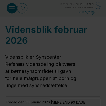
Gå til indhold
Vidensblik februar
Specialrådgivning
2026
Kurser
Vidensblik er Synscenter
Materialer
Refsnæs vidensdeling på tværs
af børnesynsområdet til gavn
for hele målgruppen af børn og
Viden
unge med synsnedsættelse.
og
udvikling
fredag den 30. januar 2026
MERE END 90 DAGE