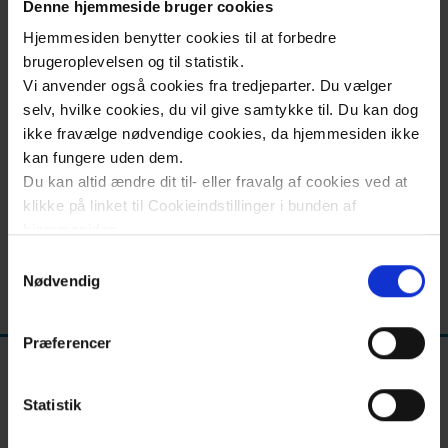
Nyheder
Denne hjemmeside bruger cookies
og
Hjemmesiden benytter cookies til at forbedre
brugeroplevelsen og til statistik.
info
Vi anvender også cookies fra tredjeparter. Du vælger
Kontakt
selv, hvilke cookies, du vil give samtykke til. Du kan dog
ikke fravælge nødvendige cookies, da hjemmesiden ikke
kan fungere uden dem.
Du kan altid ændre dit til- eller fravalg af cookies ved at
klikke på linket til Cookieindstillinger i bunden af
hjemmesiden.
Samtykkevalg
Læs mere om brugen af cookies på vores hjemmeside
Nødvendig
ved at klikke ’Vis detaljer’.
Læs mere om vores behandling af personoplysninger
Præferencer
her
.
Statistik