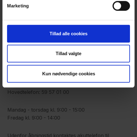
Marketing
Kontakt os
Tillad alle cookies
Adresse
Synscenter Refsnæs
Tillad valgte
Kystvejen 112
4400 Kalundborg
Kun nødvendige cookies
Telefon
Hovedtelefon: 59 57 01 00
Mandag - torsdag kl. 9:00 - 15:00
Fredag kl. 9:00 - 14:00
Udenfor åbningstid kontaktes akuttelefon til