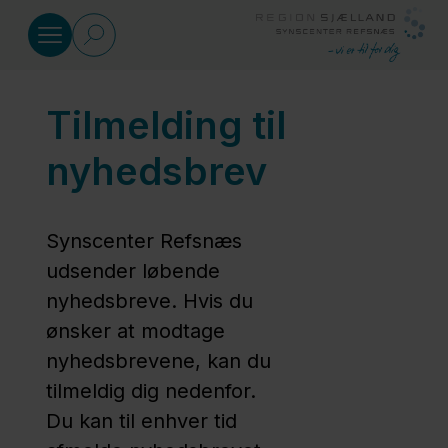
Gå til indhold
Tilmelding til
Specialrådgivning
nyhedsbrev
Kurser
Synscenter Refsnæs
Materialer
udsender løbende
nyhedsbreve. Hvis du
ønsker at modtage
Viden
nyhedsbrevene, kan du
og
tilmeldig dig nedenfor.
udvikling
Du kan til enhver tid