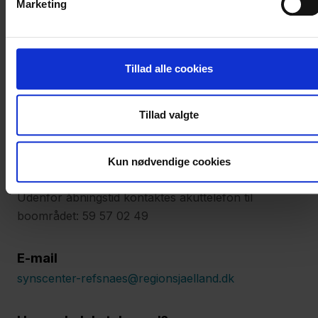
Marketing
Kystvejen 112
4400 Kalundborg
Tillad alle cookies
Telefon
Hovedtelefon: 59 57 01 00
Tillad valgte
Mandag - torsdag kl. 9:00 - 15:00
Fredag kl. 9:00 - 14:00
Kun nødvendige cookies
Udenfor åbningstid kontaktes akuttelefon til
boområdet: 59 57 02 49
E-mail
synscenter-refsnaes@regionsjaelland.dk