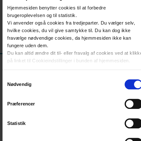
Nyheder
Hjemmesiden benytter cookies til at forbedre
og
brugeroplevelsen og til statistik.
info
Vi anvender også cookies fra tredjeparter. Du vælger selv,
hvilke cookies, du vil give samtykke til. Du kan dog ikke
Kontakt
fravælge nødvendige cookies, da hjemmesiden ikke kan
Opdateret onsdag den 4. okt. 2023
fungere uden dem.
Du kan altid ændre dit til- eller fravalg af cookies ved at klikk
på linket til Cookieindstillinger i bunden af hjemmesiden.
Læs mere om brugen af cookies på vores hjemmeside ved a
Samtykkevalg
klikke ’Vis detaljer’.
Nødvendig
Læs mere om vores behandling af personoplysninger
her
.
Præferencer
Kontakt os
Statistik
Adresse
Synscenter Refsnæs