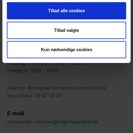
Synscenter Refsnæs
Tillad alle cookies
Kystvejen 112
4400 Kalundborg
Tillad valgte
Telefon
Hovedtelefon: 59 57 01 00
Kun nødvendige cookies
Mandag - torsdag kl. 9:00 - 15:00
Fredag kl. 9:00 - 14:00
Udenfor åbningstid kontaktes akuttelefon til
boområdet: 59 57 02 49
E-mail
synscenter-refsnaes@regionsjaelland.dk