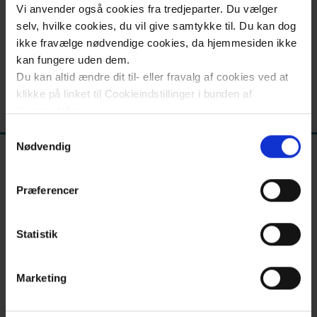
Nyheder
Vi anvender også cookies fra tredjeparter. Du vælger
apolitik/Sider/Persondata.aspx
og
selv, hvilke cookies, du vil give samtykke til. Du kan dog
ikke fravælge nødvendige cookies, da hjemmesiden ikke
info
kan fungere uden dem.
Kontakt
Du kan altid ændre dit til- eller fravalg af cookies ved at
klikke på linket til Cookieindstillinger i bunden af
Opdateret mandag den 13. nov. 2023
hjemmesiden.
Samtykkevalg
Læs mere om brugen af cookies på vores hjemmeside
Nødvendig
ved at klikke ’Vis detaljer’.
Læs mere om vores behandling af personoplysninger
Præferencer
her
.
Statistik
Kontakt os
Marketing
Adresse