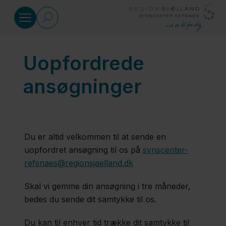
Gå til indhold
Uopfordrede
Specialrådgivning
ansøgninger
Kurser
Materialer
Du er altid velkommen til at sende en
uopfordret ansøgning til os på
synscenter-
refsnaes@regionsjaelland.dk
Viden
og
Skal vi gemme din ansøgning i tre måneder,
udvikling
bedes du sende dit samtykke til os.
Du kan til enhver tid trække dit samtykke til