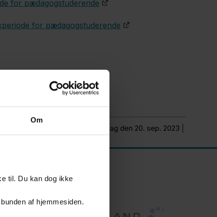
riode for pædagogstuderende
ktikperiode for pædagogstuderende
Om
Opdateret onsdag den 20. sep. 2023
e til. Du kan dog ikke
er i bunden af hjemmesiden.