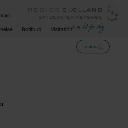
ntakt
nelse
Botilbud
Visitation
Udskriv
or