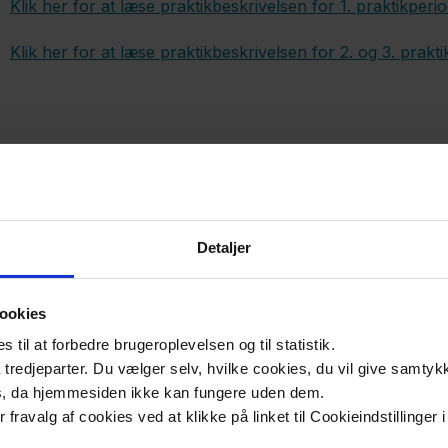
Klik her for at læse praktikbeskrivelsen for 1. praktikpe
Klik her for at læse praktikbeskrivelsen for 2. og 3. pra
Detaljer
ookies
til at forbedre brugeroplevelsen og til statistik.
tredjeparter. Du vælger selv, hvilke cookies, du vil give samtykk
s, da hjemmesiden ikke kan fungere uden dem.
ler fravalg af cookies ved at klikke på linket til Cookieindstilling
Kontakt os