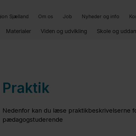
Gå til indhold
ion Sjælland
Om os
Job
Nyheder og info
Ko
Materialer
Viden og udvikling
Skole og uddan
Praktik
Nedenfor kan du læse praktikbeskrivelserne f
pædagogstuderende