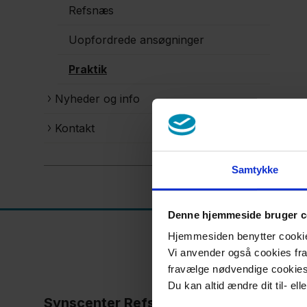
Refsnæs
Uopfordrede ansøgninger
Praktik
Nyheder og info
Kontakt
Samtykke
Denne hjemmeside bruger c
Hjemmesiden benytter cookies 
Vi anvender også cookies fra 
fravælge nødvendige cookie
Du kan altid ændre dit til- el
Synscenter Refsnæs