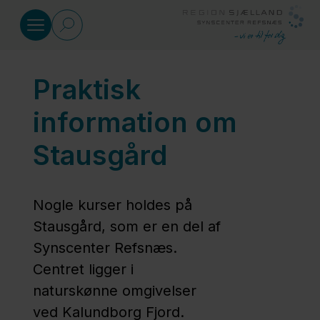
Gå til indhold
Praktisk
Kurser
information om
Førskolebørn
Stausgård
0-6 år
Nogle kurser holdes på
Skolebørn
Stausgård, som er en del af
6-17 år
Synscenter Refsnæs.
Centret ligger i
Forældre
naturskønne omgivelser
ved Kalundborg Fjord.