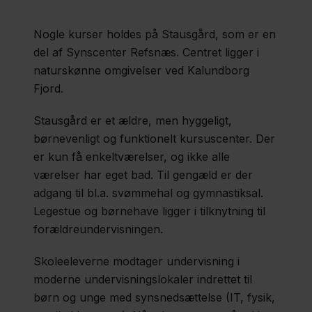
Fagpersoner
Nogle kurser holdes på Stausgård, som er en
del af Synscenter Refsnæs. Centret ligger i
Sommerskole
naturskønne omgivelser ved Kalundborg
Fjord.
Stausgård
Stausgård er et ældre, men hyggeligt,
børnevenligt og funktionelt kursuscenter. Der
er kun få enkeltværelser, og ikke alle
Region
værelser har eget bad. Til gengæld er der
Sjælland
adgang til bl.a. svømmehal og gymnastiksal.
Legestue og børnehave ligger i tilknytning til
Om
forældreundervisningen.
os
Skoleeleverne modtager undervisning i
Job
moderne undervisningslokaler indrettet til
Nyheder
børn og unge med synsnedsættelse (IT, fysik,