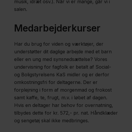
og
musik, idræt osv.). Når vi er mange, går vi i
salen.
info
Kontakt
Medarbejderkurser
Har du brug for viden og værktøjer, der
understøtter dit daglige arbejde med et barn
eller en ung med synsnedsættelse? Vores
undervisning for fagfolk er betalt af Social-
og Boligstyrelsens KaS midler og er derfor
omkostningsfri for deltagerne. Der er
forplejning i form af morgenmad og frokost
samt kaffe, te, frugt, m.v. i løbet af dagen.
Hvis en deltager har behov for overnatning,
tilbydes dette for kr. 572,- pr. nat. Håndklæder
og sengetøj skal ikke medbringes.