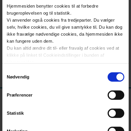
og
Hjemmesiden benytter cookies til at forbedre
info
brugeroplevelsen og til statistik.
Vi anvender også cookies fra tredjeparter. Du vælger
Kontakt
Oversigt over planlagte kurser
selv, hvilke cookies, du vil give samtykke til. Du kan dog
ikke fravælge nødvendige cookies, da hjemmesiden ikke
kan fungere uden dem.
Du kan altid ændre dit til- eller fravalg af cookies ved at
klikke på linket til Cookieindstillinger i bunden af
hjemmesiden.
Samtykkevalg
Opdateret torsdag den 27. feb. 2025
Læs mere om brugen af cookies på vores hjemmeside
Nødvendig
ved at klikke ’Vis detaljer’.
Læs mere om vores behandling af personoplysninger
Præferencer
her
.
Statistik