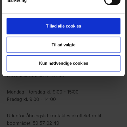
Marketing
Kontakt os
Tillad alle cookies
Adresse
Synscenter Refsnæs
Kystvejen 112
Tillad valgte
4400 Kalundborg
Kun nødvendige cookies
Telefon
Hovedtelefon: 59 57 01 00
Mandag - torsdag kl. 9:00 - 15:00
Fredag kl. 9:00 - 14:00
Udenfor åbningstid kontaktes akuttelefon til
boområdet: 59 57 02 49