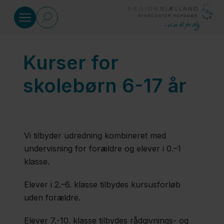
Gå til indhold
Kurser for
Kurser
skolebørn 6-17 år
Førskolebørn
0-6 år
Vi tilbyder udredning kombineret med
Skolebørn
undervisning for forældre og elever i 0.–1
6-17 år
klasse.
Elever i 2.–6. klasse tilbydes kursusforløb
Forældre
uden forældre.
Elever 7.-10. klasse tilbydes rådgivnings- og