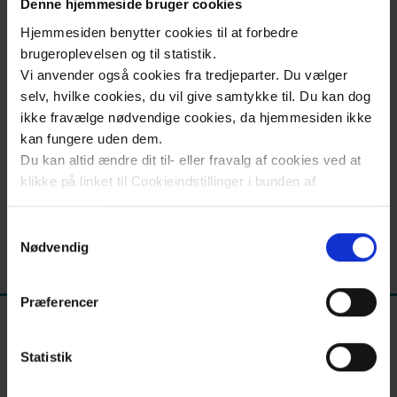
og
Denne hjemmeside bruger cookies
og læring.
info
Hjemmesiden benytter cookies til at forbedre
brugeroplevelsen og til statistik.
Kontakt
Vi anvender også cookies fra tredjeparter. Du vælger
selv, hvilke cookies, du vil give samtykke til. Du kan dog
Oversigt over planlagte kurser
ikke fravælge nødvendige cookies, da hjemmesiden ikke
kan fungere uden dem.
Du kan altid ændre dit til- eller fravalg af cookies ved at
klikke på linket til Cookieindstillinger i bunden af
hjemmesiden.
Samtykkevalg
Læs mere om brugen af cookies på vores hjemmeside
Nødvendig
Opdateret torsdag den 27. feb. 2025
ved at klikke ’Vis detaljer’.
Læs mere om vores behandling af personoplysninger
Præferencer
her
.
Statistik