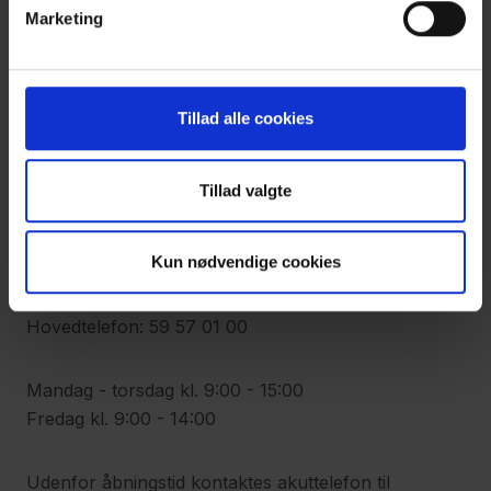
Marketing
Kontakt os
Tillad alle cookies
Adresse
Synscenter Refsnæs
Tillad valgte
Kystvejen 112
4400 Kalundborg
Kun nødvendige cookies
Telefon
Hovedtelefon: 59 57 01 00
Mandag - torsdag kl. 9:00 - 15:00
Fredag kl. 9:00 - 14:00
Udenfor åbningstid kontaktes akuttelefon til