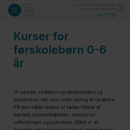
Gå til indhold
Kurser for
Kurser
førskolebørn 0-6
Førskolebørn
år
0-6 år
Skolebørn
Vi udreder småbørn og førskolebørn og
6-17 år
kombinerer det med undervisning af forældre.
På den måde skabes et fælles billede af
Forældre
barnets synsnedsættelse, ressourcer,
udfordringer og potentiale. Målet er at
forældre og fagpersoner har de bedst mulige