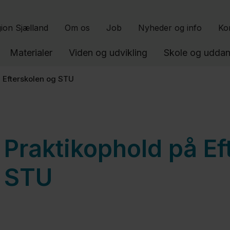
Gå til indhold
ion Sjælland
Om os
Job
Nyheder og info
Ko
Materialer
Viden og udvikling
Skole og uddan
å Efterskolen og STU
Praktikophold på Ef
STU