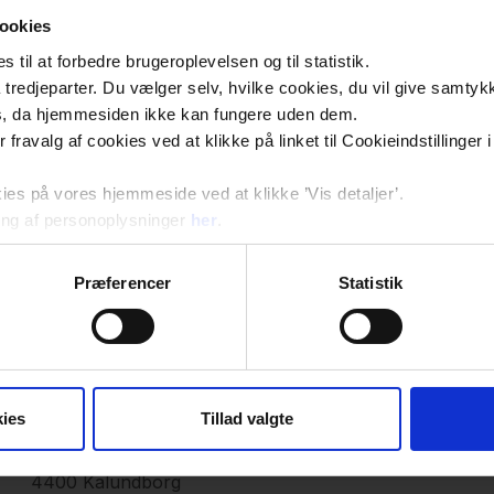
ookies
til at forbedre brugeroplevelsen og til statistik.
tredjeparter. Du vælger selv, hvilke cookies, du vil give samtykk
s, da hjemmesiden ikke kan fungere uden dem.
ler fravalg af cookies ved at klikke på linket til Cookieindstilling
s på vores hjemmeside ved at klikke ’Vis detaljer’.
ng af personoplysninger
her
.
Præferencer
Statistik
Kontakt os
Adresse
ies
Tillad valgte
Synscenter Refsnæs
Kystvejen 112
4400 Kalundborg