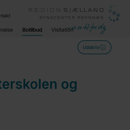
ntakt
nelse
Botilbud
Visitation
Udskriv
terskolen og