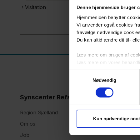
Visitation
Denne hjemmeside bruger c
Hjemmesiden benytter cookies 
Vi anvender også cookies fra 
fravælge nødvendige cookie
Du kan altid ændre dit til- el
Læs mere om brugen af cookie
Læs mere om vores behandli
Samtykkevalg
Nødvendig
Synscenter Refsnæs
Region Sjælland
Kun nødvendige cook
Om os
Job