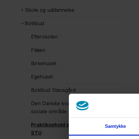
Skole og uddannelse
Botilbud
Efterskolen
Fløjen
Birkehuset
Egehuset
Botilbud Stausgård
Den Danske kvalitetsmodel på det
sociale område
Praktikophold på Efterskolen og
Samtykke
STU